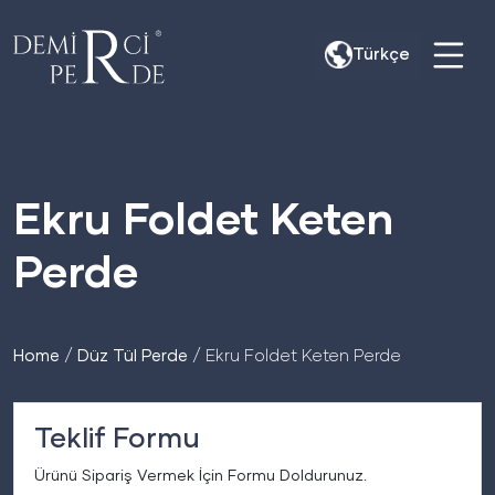
Skip
to
Türkçe
content
Ekru Foldet Keten
Perde
Home
/
Düz Tül Perde
/ Ekru Foldet Keten Perde
Teklif Formu
Ürünü Sipariş Vermek İçin Formu Doldurunuz.